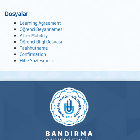
Dosyalar
Learning Agreement
Öğrenci Beyannamesi
After Mobility
Öğrenci Bilgi Dosyası
Taahhütname
Confirmation
Hibe Sözleşmesi