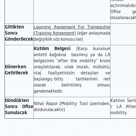
açtırılmalıdır
Ofise gel
imzalanacakt
Gittikten
Learning Agreement For Traineeship
Sonra
(Training Agreement)
(eğer anlaşmada
Gönderilecek
değişiklik söz konusu ise)
Katılım Belgesi
(Karşı kurumun
antetli kağıdına basılmış ya da LA
belgesinin “after the mobility” kısmı
Dönerken
onaylatılarak; ıslak imzalı, mühürlü,
Getirilecek
staj faaliyetinizin detayları ve
başlangıç-bitiş tarihlerinin net
olarak belirtilmiş olması
gerekmektedir.
Döndükten
Katılım Serti
Nihai Rapor (Mobility Tool üzerinden,
Sonra Ofise
/ LA Afte
doldurulacaktır)
Sunulacak
mobility