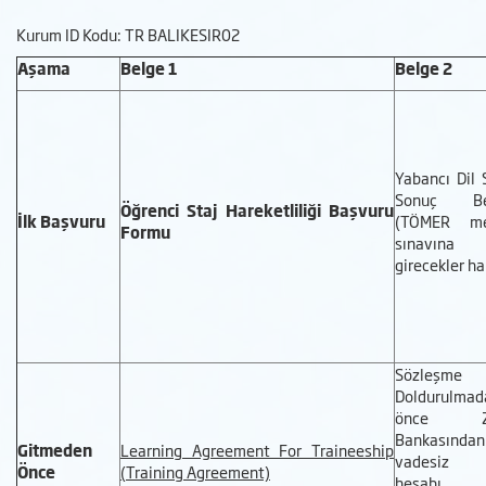
Kurum ID Kodu: TR BALIKESIR02
Aşama
Belge 1
Belge 2
Yabancı Dil 
Sonuç Bel
Öğrenci Staj Hareketliliği Başvuru
İlk Başvuru
(TÖMER me
Formu
sınavına
girecekler ha
Sözleşm
Doldurulmad
önce Zi
Bankasından
Gitmeden
Learning Agreement For Traineeship
vadesiz 
Önce
(Training Agreement)
hesabı