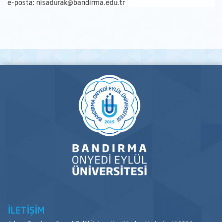
e-posta: nisadurak@bandirma.edu.tr
İLETİŞİM