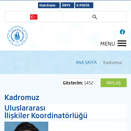
Hızlı Erişim
ÜBYS
E-POSTA
MENU
ANA SAYFA
Kadromuz
Gösterim:
1452
PAYLAŞ
Kadromuz
Uluslararası
İlişkiler Koordinatörlüğü