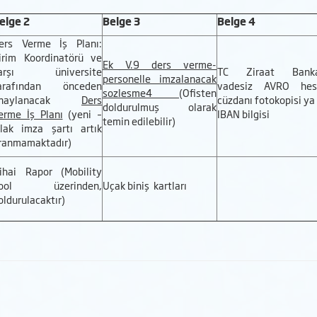
elge 2
Belge 3
Belge 4
ers Verme İş Planı:
irim Koordinatörü ve
Ek V.9 ders verme-
arşı üniversite
TC Ziraat Banka
personelle imzalanacak
arafından önceden
vadesiz AVRO hes
sozlesme4
(Ofisten
onaylanacak
Ders
cüzdanı fotokopisi ya
doldurulmuş olarak
erme İş Planı
(yeni –
IBAN bilgisi
temin edilebilir)
slak imza şartı artık
ranmamaktadır)
ihai Rapor (Mobility
ool üzerinden,
Uçak biniş kartları
oldurulacaktır)