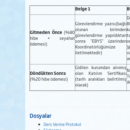
Belge 1
B
D
Görevlendirme yazısı(bağlı
B
olunan birimden
k
Gitmeden Önce
(%80
görevlendirme yapıldıktan
t
hibe + seyahat
sonra “EBYS” üzerinden
ödemesi)
Koordinatörlüğümüze
V
iletilmektedir)
ı
a
Gidilen kurumdan alınmış
N
Döndükten Sonra
olan Katılım Sertifikası
T
(%20 hibe ödemesi)
(tarih aralıkları belirtilmiş
d
olarak)
Dosyalar
Ders Verme Protokol
Sözleşme