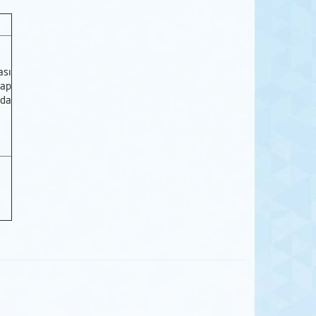
sı
ap
 da