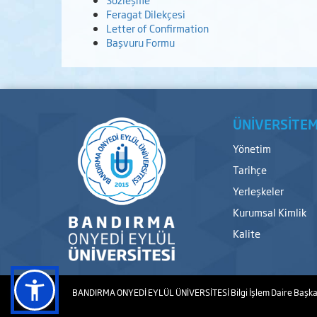
Feragat Dilekçesi
Letter of Confirmation
Başvuru Formu
ÜNİVERSİTEM
Yönetim
Tarihçe
Yerleşkeler
Kurumsal Kimlik
Kalite
BANDIRMA ONYEDİ EYLÜL ÜNİVERSİTESİ
Bilgi İşlem Daire Başka