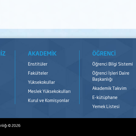
İZ
AKADEMİK
ÖĞRENCİ
Enstitüler
Öğrenci Bilgi Sistemi
Fakülteler
Öğrenci İşleri Daire
Başkanlığı
Yüksekokullar
Akademik Takvim
Meslek Yüksekokulları
E-kütüphane
Kurul ve Komisyonlar
Yemek Listesi
nlığı
© 2026