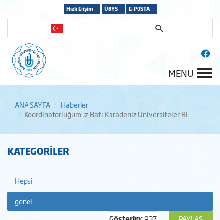
Hızlı Erişim
ÜBYS
E-POSTA
MENU
ANA SAYFA
Haberler
Koordinatörlüğümüz Batı Karadeniz Üniversiteler Bi
KATEGORİLER
Hepsi
genel
Gösterim:
937
PAYLAŞ