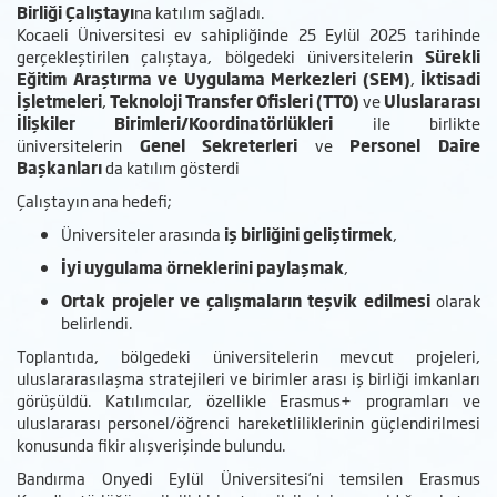
Birliği Çalıştayı
na katılım sağladı.
Kocaeli Üniversitesi ev sahipliğinde 25 Eylül 2025 tarihinde
gerçekleştirilen çalıştaya, bölgedeki üniversitelerin
Sürekli
Eğitim Araştırma ve Uygulama Merkezleri (SEM)
,
İktisadi
İşletmeleri
,
Teknoloji Transfer Ofisleri (TTO)
ve
Uluslararası
İlişkiler Birimleri/Koordinatörlükleri
ile birlikte
üniversitelerin
Genel Sekreterleri
ve
Personel Daire
Başkanları
da katılım gösterdi
Çalıştayın ana hedefi;
Üniversiteler arasında
iş birliğini geliştirmek
,
İyi uygulama örneklerini paylaşmak
,
Ortak projeler ve çalışmaların teşvik edilmesi
olarak
belirlendi.
Toplantıda, bölgedeki üniversitelerin mevcut projeleri,
uluslararasılaşma stratejileri ve birimler arası iş birliği imkanları
görüşüldü. Katılımcılar, özellikle Erasmus+ programları ve
uluslararası personel/öğrenci hareketliliklerinin güçlendirilmesi
konusunda fikir alışverişinde bulundu.
Bandırma Onyedi Eylül Üniversitesi’ni temsilen Erasmus