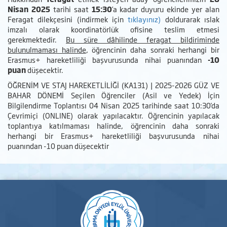
Nisan 2025
tarihi saat
15:30
’a kadar duyuru ekinde yer alan
Feragat dilekçesini (indirmek için
tıklayınız)
doldurarak ıslak
imzalı olarak koordinatörlük ofisine teslim etmesi
gerekmektedir.
Bu süre dâhilinde feragat bildiriminde
bulunulmaması halinde
, öğrencinin daha sonraki herhangi bir
Erasmus+ hareketliliği başvurusunda nihai puanından
-10
puan
düşecektir.
ÖĞRENİM VE STAJ HAREKETLİLİĞİ (KA131) | 2025-2026 GÜZ VE
BAHAR DÖNEMİ Seçilen Öğrenciler (Asil ve Yedek) İçin
Bilgilendirme Toplantısı 04 Nisan 2025 tarihinde saat 10:30'da
Çevrimiçi (ONLINE) olarak yapılacaktır. Öğrencinin yapılacak
toplantıya katılmaması halinde, öğrencinin daha sonraki
herhangi bir Erasmus+ hareketliliği başvurusunda nihai
puanından -10 puan düşecektir