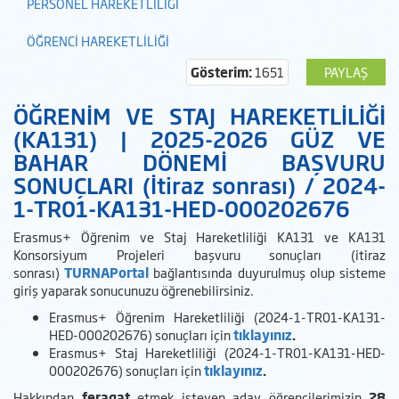
PERSONEL HAREKETLİLİĞİ
ÖĞRENCİ HAREKETLİLİĞİ
Gösterim:
1651
PAYLAŞ
ÖĞRENİM VE STAJ HAREKETLİLİĞİ
(KA131) | 2025-2026 GÜZ VE
BAHAR DÖNEMİ BAŞVURU
SONUÇLARI (İtiraz sonrası) / 2024-
1-TR01-KA131-HED-000202676
Erasmus+ Öğrenim ve Staj Hareketliliği KA131 ve KA131
Konsorsiyum Projeleri başvuru sonuçları (itiraz
sonrası)
TURNAPortal
bağlantısında duyurulmuş olup sisteme
giriş yaparak sonucunuzu öğrenebilirsiniz.
Erasmus+ Öğrenim Hareketliliği (2024-1-TR01-KA131-
HED-000202676) sonuçları için
tıklayınız
.
Erasmus+ Staj Hareketliliği (2024-1-TR01-KA131-HED-
000202676) sonuçları için
tıklayınız
.
Hakkından
feragat
etmek isteyen aday öğrencilerimizin
28