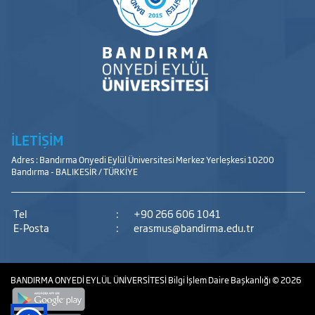
İLETİŞİM
Adres : Bandırma Onyedi Eylül Üniversitesi Merkez Yerleşkesi 10200
Bandırma - BALIKESİR / TÜRKİYE
Tel
:
+90 266 606 1041
E-Posta
:
erasmus@bandirma.edu.tr
BANDIRMA ONYEDİ EYLÜL ÜNİVERSİTESİ
Bilgi İşlem Daire Başkanlığı
© 2026