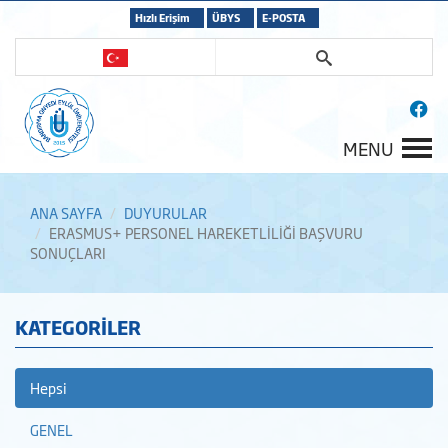
Hızlı Erişim
ÜBYS
E-POSTA
MENU
ANA SAYFA
DUYURULAR
ERASMUS+ PERSONEL HAREKETLİLİĞİ BAŞVURU
SONUÇLARI
KATEGORİLER
Hepsi
GENEL