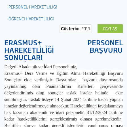
PERSONEL HAREKETLİLİĞİ
ÖĞRENCİ HAREKETLİLİĞİ
Gösterim:
2311
PAYLAŞ
ERASMUS+ PERSONEL
HAREKETLİLİĞİ BAŞVURU
SONUÇLARI
Değerli Akademik ve İdari Personelimiz,
Erasmus+ Ders Verme ve Eğitim Alma Hareketliliği Başvuru
Sonuçları ekte verilmiştir. Başvurular , başvuru duyurusunda
yayınlanmış olan Puanlandırma Kriterleri çerçevesinde
değerlendirilmiş olup sonuçlar taslak listeler halinde ekte
sunulmuştur. Taslak listeye
14 Şubat 2024
tarihine kadar yapılan
itirazlar değerlendirmeye alınacaktır.
Hareketlilikten faydalanmaya
hak kazanan akademik ve idari personelin 31/12/2024 tarihine
kadar hareketliliklerini gerçekleştirmiş olması gerekmektedir.
Belirtilen süreye kadar gerekli işlemlerin yapılmamış olması