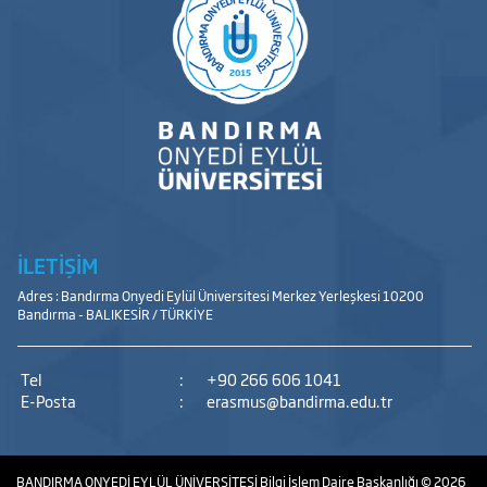
İLETİŞİM
Adres : Bandırma Onyedi Eylül Üniversitesi Merkez Yerleşkesi 10200
Bandırma - BALIKESİR / TÜRKİYE
Tel
:
+90 266 606 1041
E-Posta
:
erasmus@bandirma.edu.tr
BANDIRMA ONYEDİ EYLÜL ÜNİVERSİTESİ
Bilgi İşlem Daire Başkanlığı
© 2026