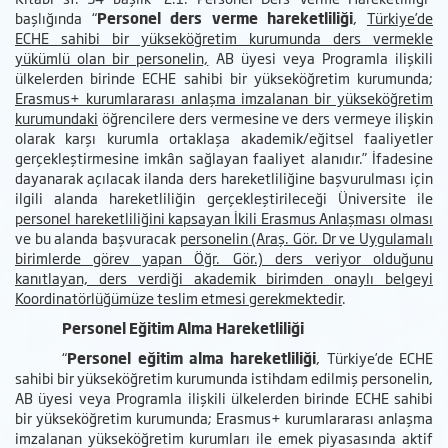
başlığında “
Personel ders verme hareketliliği
,
Türkiye’de
ECHE sahibi bir yükseköğretim kurumunda ders vermekle
yükümlü olan bir personelin,
AB üyesi veya Programla ilişkili
ülkelerden birinde ECHE sahibi bir yükseköğretim kurumunda;
Erasmus+ kurumlararası anlaşma imzalanan bir yükseköğretim
kurumundaki
öğrencilere ders vermesine ve ders vermeye ilişkin
olarak karşı kurumla ortaklaşa akademik/eğitsel faaliyetler
gerçekleştirmesine imkân sağlayan faaliyet alanıdır.” İfadesine
dayanarak açılacak ilanda ders hareketliliğine başvurulması için
ilgili alanda hareketliliğin gerçekleştirileceği Üniversite ile
personel hareketliliğini kapsayan İkili Erasmus Anlaşması olması
ve bu alanda başvuracak
personelin (Araş. Gör. Dr ve Uygulamalı
birimlerde görev yapan Öğr. Gör.) ders veriyor olduğunu
kanıtlayan, ders verdiği akademik birimden onaylı belgeyi
Koordinatörlüğümüze teslim etmesi gerekmektedir
.
Personel Eğitim Alma Hareketliliği
“
Personel eğitim alma hareketliliği
, Türkiye’de ECHE
sahibi bir yükseköğretim kurumunda istihdam edilmiş personelin,
AB üyesi veya Programla ilişkili ülkelerden birinde ECHE sahibi
bir yükseköğretim kurumunda; Erasmus+ kurumlararası anlaşma
imzalanan yükseköğretim kurumları ile emek piyasasında aktif