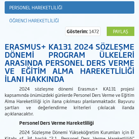
PERSONEL HAREKETLİLİĞİ
ÖĞRENCİ HAREKETLİLİĞİ
Gösterim:
1472
PAYLAŞ
ERASMUS+ KA131 2024 SÖZLEŞME
DÖNEMİ PROGRAM ÜLKELERİ
ARASINDA PERSONEL DERS VERME
VE EĞİTİM ALMA HAREKETLİLİĞİ
İLANI HAKKINDA
2024 sözleşme dönemi Erasmus+ KA131 projesi
kapsamında önümüzdeki günlerde Personel Ders Verme ve Eğitim
Alma Hareketliliği için ilana çıkılması planlanmaktadır. Başvuru
şartları ve değerlendirme kriterleri çıkılacak ilanda
açıklanacaktır.
Personel Ders Verme Hareketliliği
2024 Sözleşme Dönemi Yükseköğretim Kurumları için El
Kitabı sf. 34 başlık “2.1. Personel Ders Verme Hareketliliği”