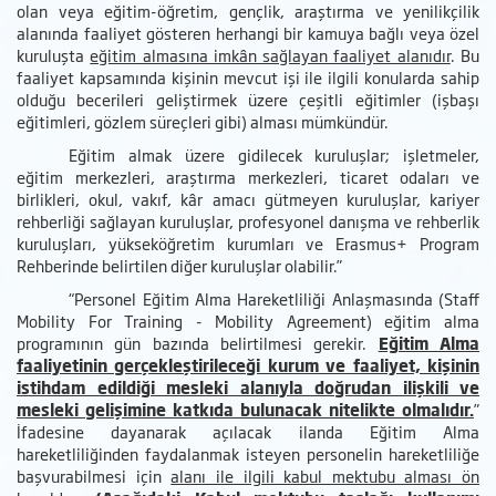
olan veya eğitim-öğretim, gençlik, araştırma ve yenilikçilik
alanında faaliyet gösteren herhangi bir kamuya bağlı veya özel
kuruluşta
eğitim almasına imkân sağlayan faaliyet alanıdır
. Bu
faaliyet kapsamında kişinin mevcut işi ile ilgili konularda sahip
olduğu becerileri geliştirmek üzere çeşitli eğitimler (işbaşı
eğitimleri, gözlem süreçleri gibi) alması mümkündür.
Eğitim almak üzere gidilecek kuruluşlar; işletmeler,
eğitim merkezleri, araştırma merkezleri, ticaret odaları ve
birlikleri, okul, vakıf, kâr amacı gütmeyen kuruluşlar, kariyer
rehberliği sağlayan kuruluşlar, profesyonel danışma ve rehberlik
kuruluşları, yükseköğretim kurumları ve Erasmus+ Program
Rehberinde belirtilen diğer kuruluşlar olabilir.”
“Personel Eğitim Alma Hareketliliği Anlaşmasında (Staff
Mobility For Training - Mobility Agreement) eğitim alma
programının gün bazında belirtilmesi gerekir.
Eğitim Alma
faaliyetinin gerçekleştirileceği kurum ve faaliyet, kişinin
istihdam edildiği mesleki alanıyla doğrudan ilişkili ve
mesleki gelişimine katkıda bulunacak nitelikte olmalıdır.
”
İfadesine dayanarak açılacak ilanda Eğitim Alma
hareketliliğinden faydalanmak isteyen personelin hareketliliğe
başvurabilmesi için
alanı ile ilgili kabul mektubu alması ön