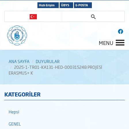
Hızlı Erişim
ÜBYS
E-POSTA
MENU
ANA SAYFA
DUYURULAR
2025-1-TR01-KA131-HED-000315248 PROJESİ
ERASMUS+ K
KATEGORİLER
Hepsi
GENEL