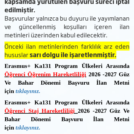
kapsamda yürütülen başvuru süreci iptal
edilmiştir.
Başvurular yalnızca bu duyuru ile yayımlanan
ve güncellenmiş koşulları içeren ilan
metinleri üzerinden kabul edilecektir.
Önceki ilan metinlerinden farklılık arz eden
hususlar
sarı dolgu ile işaretlenmiştir.
Erasmus+ Ka131 Program Ülkeleri Arasında
Öğrenci Öğrenim Hareketliliği
2026 -2027 Güz
Ve Bahar Dönemi Başvuru İlan Metni
için
tıklayınız.
Erasmus+ Ka131 Program Ülkeleri Arasında
Öğrenci Staj Hareketliliği
2026 -2027 Güz Ve
Bahar Dönemi Başvuru İlan Metni
için
tıklayınız.